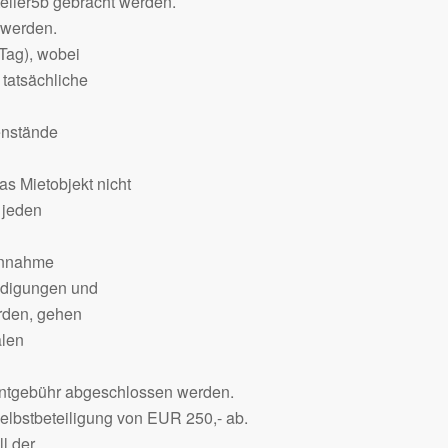
elier5b gebracht werden.
 werden.
 Tag), wobei
 tatsächliche
enstände
s Mietobjekt nicht
 jeden
gennahme
ädigungen und
erden, gehen
alen
entgebühr abgeschlossen werden.
elbstbeteiligung von EUR 250,- ab.
ll der