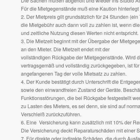
Die Sachen müßen abgeholt und wieder ins Studio At
Für die Mietgegenstände muß eine Kaution hinterlegt
2. Der Mietpreis gilt grundsätzlich für 24 Stunden (ein
die Mietgebühr auch dann voll zu zahlen ist, wenn die
und zeitliche Nutzung diesen Werten nicht entspricht.
3. Die Mietzeit beginnt mit der Übergabe der Mietgeg
an den Mieter. Die Mietzeit endet mit der
vollständigen Rückgabe der Mietgegenstände. Wird da
vertragsgemäß und vollständig zurückgegeben, ist für
angefangenen Tag der volle Mietsatz zu zahlen.
4. Der Kunde bestätigt durch Unterschrift die Entge
sowie den einwandfreien Zustand der Geräte. Besch
Funktionsstörungen, die bei Rückgabe festgestellt w
zu Lasten des Mieters, es sei denn, sie sind auf norm
Verschleiß zurückzuführen.
6. Eine Versicherung kann zusätzlich mit 10% der R
Die Versicherung deckt Reparaturschäden mit einer S
7. Für direkte oder indirekte Schäden, die durch Ausfa