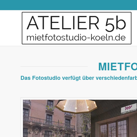
MIETF
Das Fotostudio verfügt über verschiedenfar