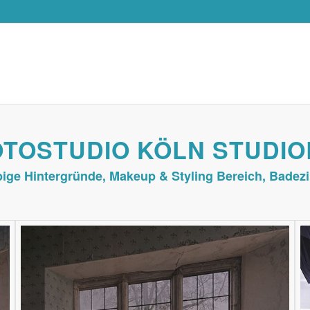
OTOSTUDIO KÖLN STUDIO
bige Hintergründe, Makeup & Styling Bereich, Bade