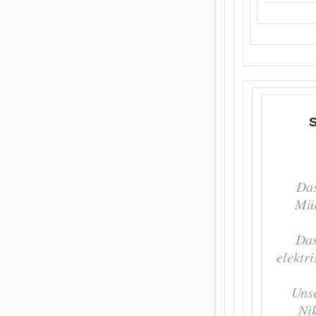
S
Das
Mül
Das
elektr
Unse
Ni