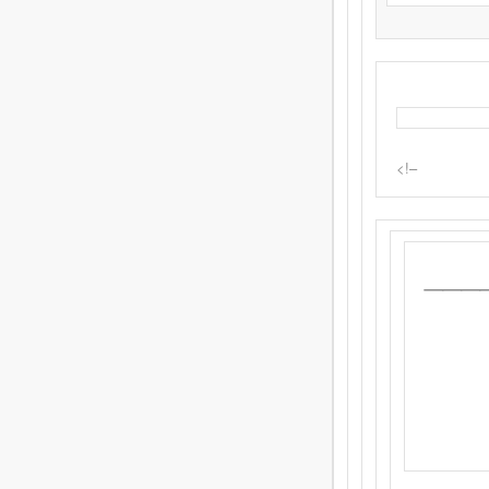
<!–
___