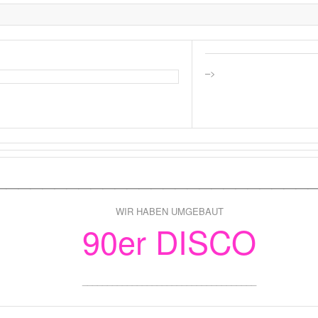
–>
__________________________
WIR HABEN UMGEBAUT
90
er DISCO
___________________________________