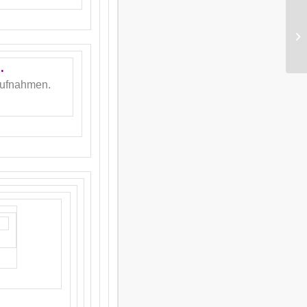
.
maufnahmen.