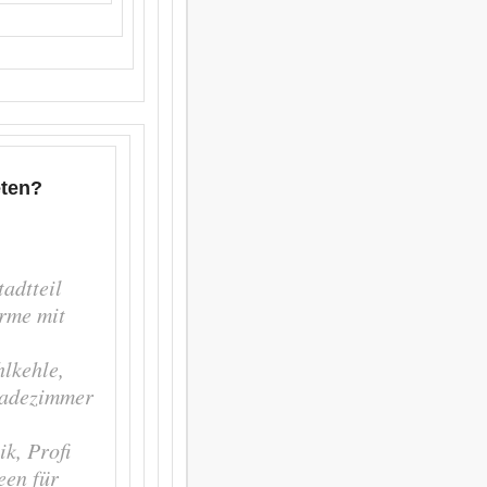
eten?
adtteil
rme mit
lkehle,
Badezimmer
k, Profi
een für