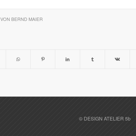
VON
BERND MAIER
©
DESIGN ATELIER 5b